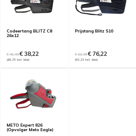
Codeertang BLITZ C8
Prijstang Blitz S10
26x12
€ 38,22
€ 76,22
€ 41,99
€ 82,95
(46,25 Incl. btw)
(92,23 Incl. btw)
METO Expert 826
(Opvolger Meto Eagle)