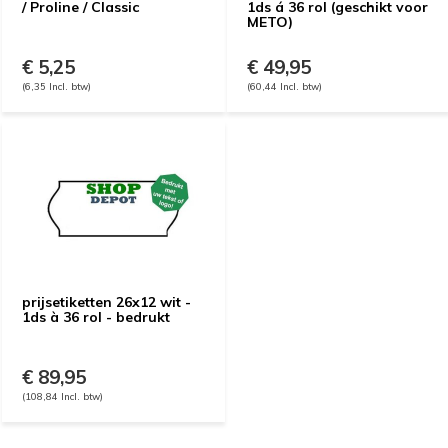
/ Proline / Classic
1ds á 36 rol (geschikt voor
METO)
€ 5,25
€ 49,95
(6,35 Incl. btw)
(60,44 Incl. btw)
prijsetiketten 26x12 wit -
1ds à 36 rol - bedrukt
€ 89,95
(108,84 Incl. btw)