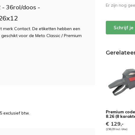
Er zijn nog ge
 - 36rol/doos -
 26x12
Schrijf j
et merk Contact. De etiketten hebben een
 geschikt voor de Meto Classic / Premium
Gerelatee
Premium code
5 exclusief btw.
8.26 (8 karakt
€ 129,-
(156,09 Incl. btw)