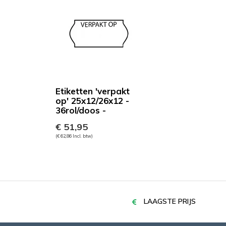
Etiketten 'verpakt
op' 25x12/26x12 -
36rol/doos -
€ 51,95
(€ 62,86 Incl. btw)
LAAGSTE PRIJS