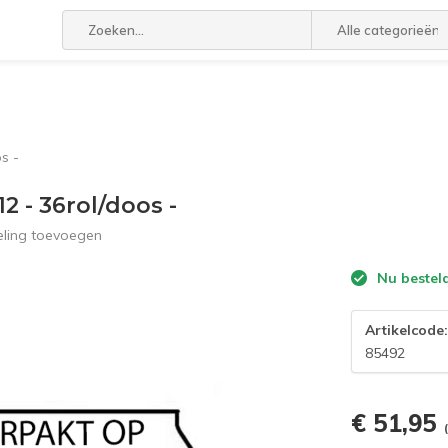
Alle categorieën
s -
2 - 36rol/doos -
eling toevoegen
Nu bestel
Artikelcode
85492
€ 51,95