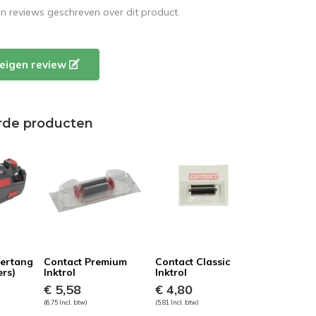
en reviews geschreven over dit product.
e eigen review
rde producten
ertang
Contact Premium
Contact Classic
ers)
Inktrol
Inktrol
€ 5,58
€ 4,80
(6,75 Incl. btw)
(5,81 Incl. btw)