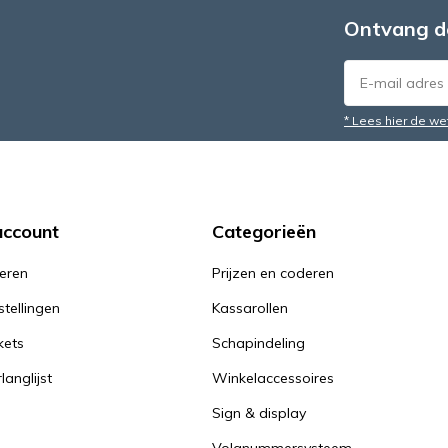
Ontvang d
* Lees hier de we
account
Categorieën
reren
Prijzen en coderen
stellingen
Kassarollen
kets
Schapindeling
langlijst
Winkelaccessoires
Sign & display