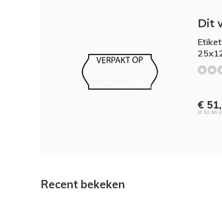
Dit 
Etike
25x12
€ 51
(€ 62,86 I
Recent bekeken