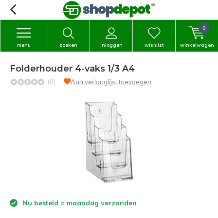
0
menu
zoeken
inloggen
wishlist
winkelwagen
Folderhouder 4-vaks 1/3 A4
(0)
Aan verlanglijst toevoegen
Nu besteld = maandag verzonden