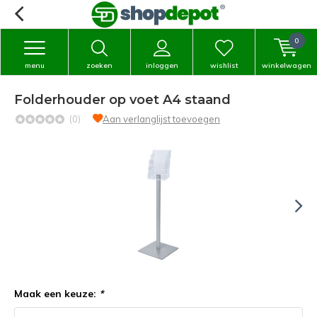
0
menu
zoeken
inloggen
wishlist
winkelwagen
Folderhouder op voet A4 staand
(0)
Aan verlanglijst toevoegen
Maak een keuze:
*