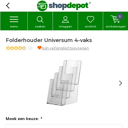
0
menu
zoeken
inloggen
wishlist
winkelwagen
Folderhouder Universum 4-vaks
(2)
Aan verlanglijst toevoegen
Maak een keuze:
*