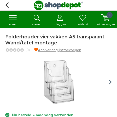
0
menu
zoeken
inloggen
wishlist
winkelwagen
Folderhouder vier vakken A5 transparant –
Wand/tafel montage
(0)
Aan verlanglijst toevoegen
Nu besteld = maandag verzonden