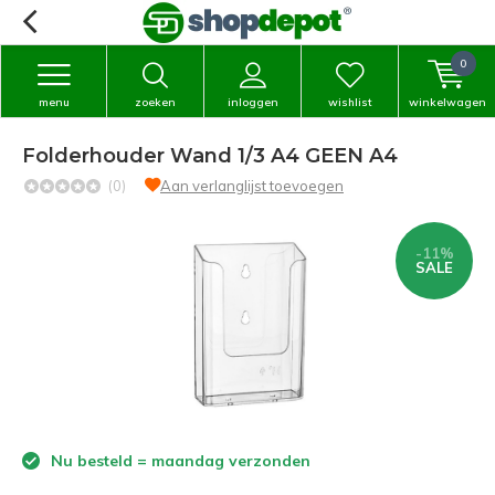
0
menu
zoeken
inloggen
wishlist
winkelwagen
Folderhouder Wand 1/3 A4 GEEN A4
(0)
Aan verlanglijst toevoegen
-11%
SALE
Nu besteld = maandag verzonden