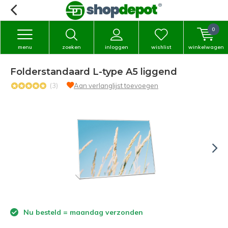
0
menu
zoeken
inloggen
wishlist
winkelwagen
Folderstandaard L-type A5 liggend
(3)
Aan verlanglijst toevoegen
Nu besteld = maandag verzonden