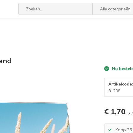
Alle categorieën
gend
Nu bestel
Artikelcode
81208
€ 1,70
(2,
Koop 25 