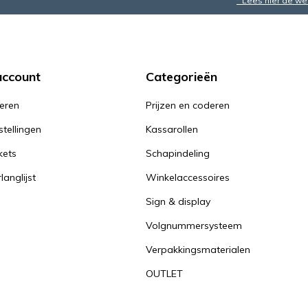
* Lees hier de we
account
Categorieën
reren
Prijzen en coderen
stellingen
Kassarollen
kets
Schapindeling
langlijst
Winkelaccessoires
Sign & display
Volgnummersysteem
Verpakkingsmaterialen
OUTLET