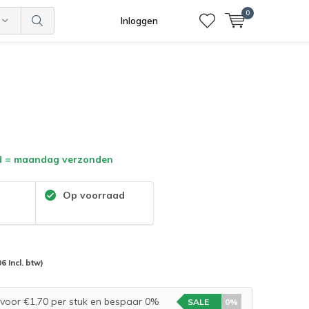
0
Inloggen
d = maandag verzonden
:
Op voorraad
06 Incl. btw)
voor €1,70 per stuk en bespaar 0%
SALE
0%