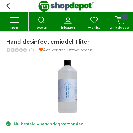
0
menu
zoeken
inloggen
wishlist
winkelwagen
Hand desinfectiemiddel 1 liter
(0)
Aan verlanglijst toevoegen
Nu besteld = maandag verzonden