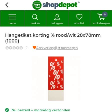
0
menu
zoeken
inloggen
wishlist
winkelwagen
Hangetiket korting % rood/wit 28x78mm
(1000)
(0)
Aan verlanglijst toevoegen
Nu besteld = maandag verzonden