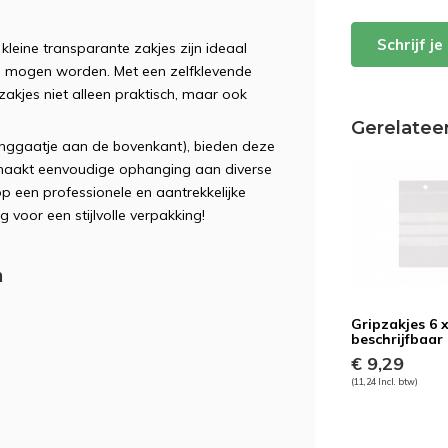
Schrijf j
leine transparante zakjes zijn ideaal
ien mogen worden. Met een zelfklevende
szakjes niet alleen praktisch, maar ook
Gerelatee
anggaatje aan de bovenkant), bieden deze
f maakt eenvoudige ophanging aan diverse
p een professionele en aantrekkelijke
oor een stijlvolle verpakking!
m
Gripzakjes 6 
beschrijfbaar
€ 9,29
(11,24 Incl. btw)