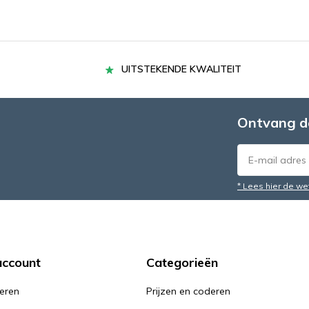
UITSTEKENDE KWALITEIT
Ontvang d
* Lees hier de we
account
Categorieën
reren
Prijzen en coderen