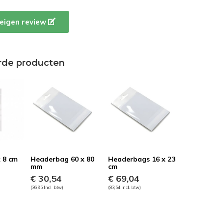
e eigen review
rde producten
x 8 cm
Headerbag 60 x 80
Headerbags 16 x 23
mm
cm
€ 30,54
€ 69,04
(36,95 Incl. btw)
(83,54 Incl. btw)