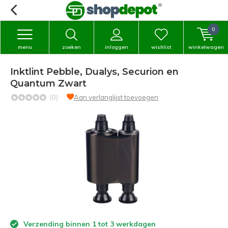
0
menu
zoeken
inloggen
wishlist
winkelwagen
Inktlint Pebble, Dualys, Securion en
Quantum Zwart
(0)
Aan verlanglijst toevoegen
Verzending binnen 1 tot 3 werkdagen