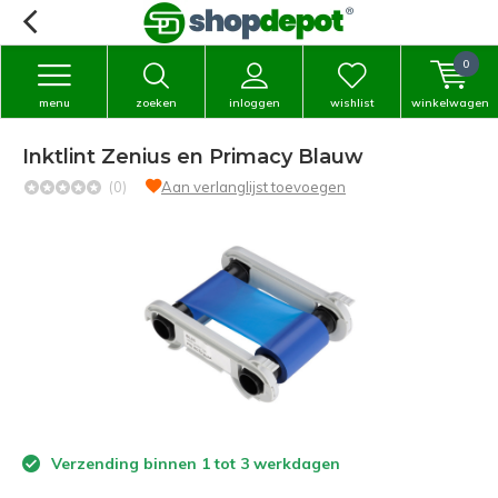
0
menu
zoeken
inloggen
wishlist
winkelwagen
Inktlint Zenius en Primacy Blauw
(0)
Aan verlanglijst toevoegen
Verzending binnen 1 tot 3 werkdagen