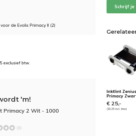
Schrijf j
 voor de Evolis Primacy II (2)
Gerelatee
5 exclusief btw.
Inktlint Zeniu
Primacy Zwar
wordt 'm!
€ 25,-
int Primacy 2 Wit - 1000
(30,25 Incl. btw)
(0)