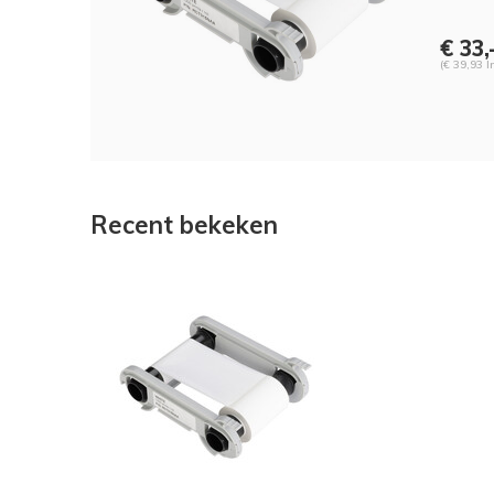
€ 33,
(€ 39,93 I
Recent bekeken