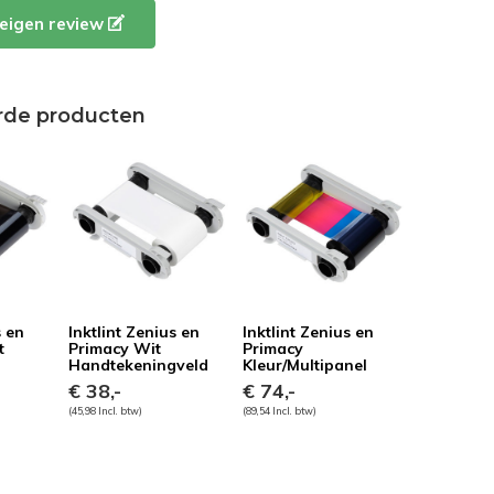
e eigen review
rde producten
s en
Inktlint Zenius en
Inktlint Zenius en
t
Primacy Wit
Primacy
Handtekeningveld
Kleur/Multipanel
€ 38,-
€ 74,-
(45,98 Incl. btw)
(89,54 Incl. btw)