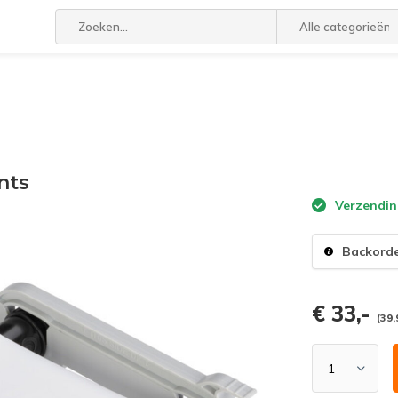
Alle categorieën
nts
Verzendin
Backord
€ 33,-
(39,