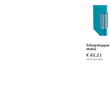
Schapstopper
stuks)
€ 62,21
(75,27 Incl. btw)