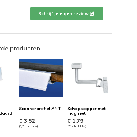
Schrijf je eigen review
rde producten
l
Scannerprofiel ANT
Schapstopper met
ndaard
magneet
€ 3,52
€ 1,79
(4,26 Incl. btw)
(2,17 Incl. btw)