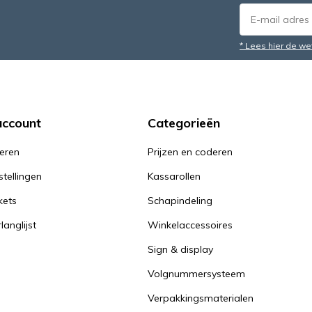
* Lees hier de we
account
Categorieën
reren
Prijzen en coderen
stellingen
Kassarollen
kets
Schapindeling
langlijst
Winkelaccessoires
Sign & display
Volgnummersysteem
Verpakkingsmaterialen