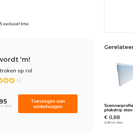
5 exclusief btw.
Gerelatee
wordt 'm!
stroken op rol
(2)
,95
Toevoegen aan
Scannerprofie
winkelwagen
ncl. btw)
plakstrip sta
€ 0,88
(1,06 Incl. btw)