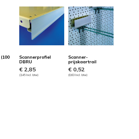
 (100
Scannerprofiel
Scanner-
DBRU
prijskaartrail
€ 2,85
€ 0,52
(3,45 Incl. btw)
(0,63 Incl. btw)