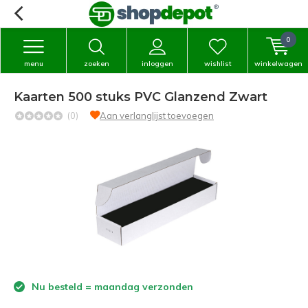
0
menu
zoeken
inloggen
wishlist
winkelwagen
Kaarten 500 stuks PVC Glanzend Zwart
(0)
Aan verlanglijst toevoegen
Nu besteld = maandag verzonden