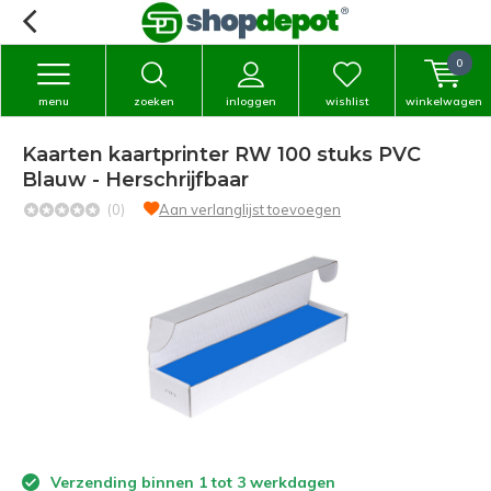
0
menu
zoeken
inloggen
wishlist
winkelwagen
Kaarten kaartprinter RW 100 stuks PVC
Blauw - Herschrijfbaar
(0)
Aan verlanglijst toevoegen
Verzending binnen 1 tot 3 werkdagen