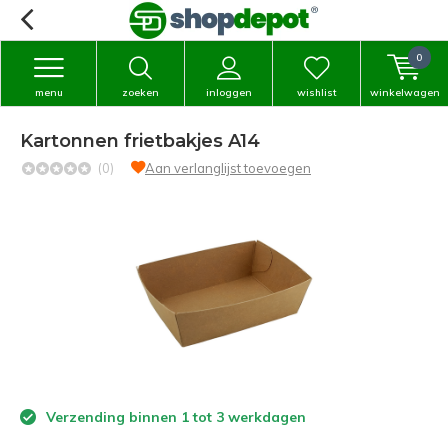
0
menu
zoeken
inloggen
wishlist
winkelwagen
Kartonnen frietbakjes A14
(0)
Aan verlanglijst toevoegen
Verzending binnen 1 tot 3 werkdagen