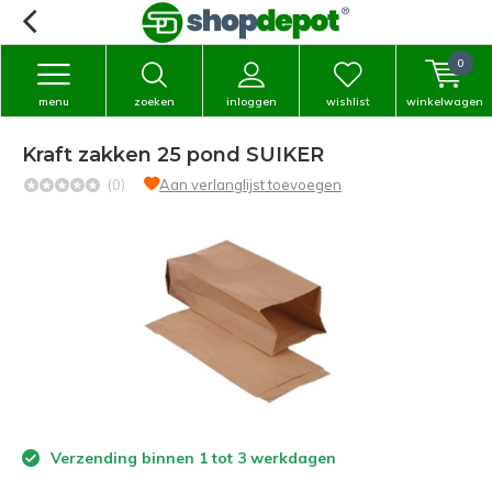
0
menu
zoeken
inloggen
wishlist
winkelwagen
Kraft zakken 25 pond SUIKER
(0)
Aan verlanglijst toevoegen
Verzending binnen 1 tot 3 werkdagen