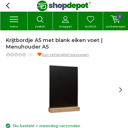
0
menu
zoeken
inloggen
wishlist
winkelwagen
Krijtbordje A5 met blank eiken voet |
Menuhouder A5
(0)
Aan verlanglijst toevoegen
Nu besteld = maandag verzonden