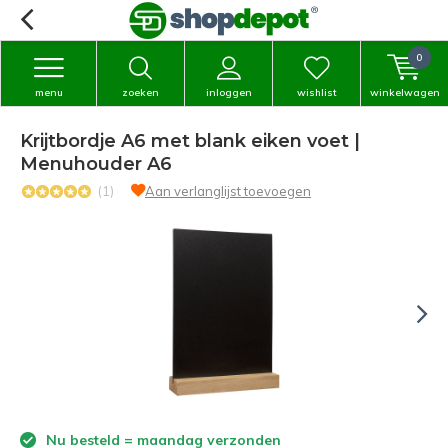
0
menu
zoeken
inloggen
wishlist
winkelwagen
Krijtbordje A6 met blank eiken voet |
Menuhouder A6
(1)
Aan verlanglijst toevoegen
Nu besteld = maandag verzonden