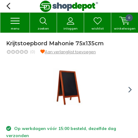
0
menu
zoeken
inloggen
wishlist
winkelwagen
Krijtstoepbord Mahonie 75x135cm
(0)
Aan verlanglijst toevoegen
Op werkdagen vóór 15:00 besteld, dezelfde dag
verzonden