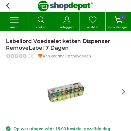
0
menu
zoeken
inloggen
wishlist
winkelwagen
Labellord Voedseletiketten Dispenser
RemoveLabel 7 Dagen
(0)
Aan verlanglijst toevoegen
Op werkdagen vóór 15:00 besteld, dezelfde dag