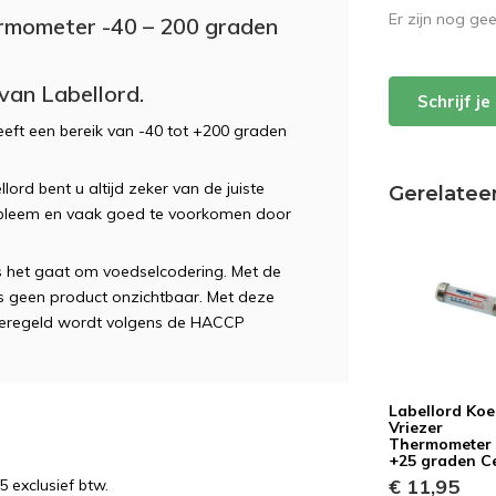
Er zijn nog ge
ermometer -40 – 200 graden
van Labellord.
Schrijf j
eft een bereik van -40 tot +200 graden
ord bent u altijd zeker van de juiste
Gerelatee
robleem en vaak goed te voorkomen door
als het gaat om voedselcodering. Met de
s geen product onzichtbaar. Met deze
ingeregeld wordt volgens de HACCP
Labellord Koe
Vriezer
Thermometer 
+25 graden Ce
€ 11,95
5 exclusief btw.