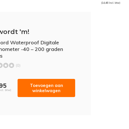
(14,46 Incl. btw)
wordt 'm!
lord Waterproof Digitale
ometer -40 – 200 graden
us
(0)
,95
Toevoegen aan
winkelwagen
ncl. btw)