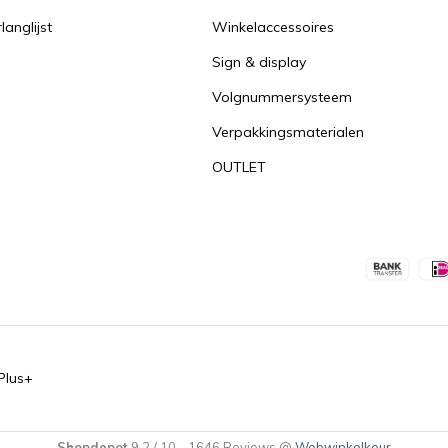
langlijst
Winkelaccessoires
Sign & display
Volgnummersysteem
Verpakkingsmaterialen
OUTLET
Plus+
Shopdepot
9.2
/
10
-
1646
Reviews @
Webwinkelkeur