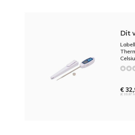
Dit 
Label
Therm
Celsi
€ 32
(€ 39,87 I