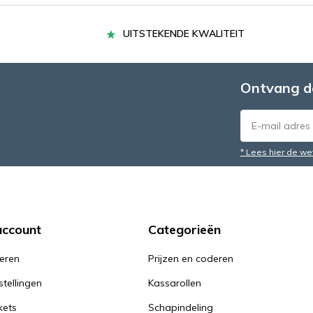
UITSTEKENDE KWALITEIT
Ontvang d
* Lees hier de we
account
Categorieën
reren
Prijzen en coderen
stellingen
Kassarollen
kets
Schapindeling