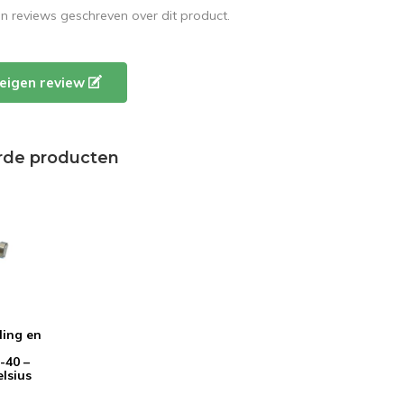
en reviews geschreven over dit product.
e eigen review
rde producten
ling en
-40 –
lsius