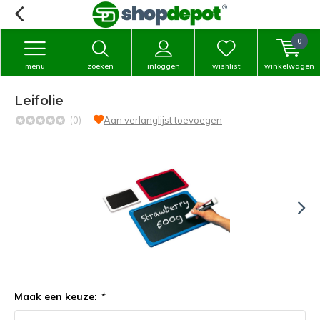
0
menu
zoeken
inloggen
wishlist
winkelwagen
Leifolie
(0)
Aan verlanglijst toevoegen
Maak een keuze:
*