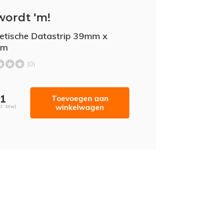
wordt 'm!
tische Datastrip 39mm x
mm
(0)
61
Toevoegen aan
winkelwagen
cl. btw)