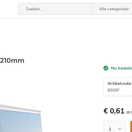
Alle categorieën
x 210mm
Nu bestel
Artikelcode
83097
€ 0,61
(0,