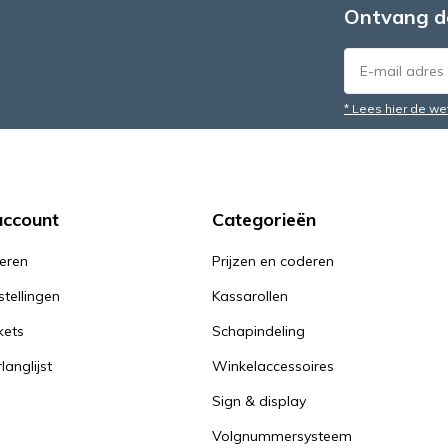
Ontvang d
* Lees hier de we
account
Categorieën
reren
Prijzen en coderen
stellingen
Kassarollen
kets
Schapindeling
langlijst
Winkelaccessoires
Sign & display
Volgnummersysteem