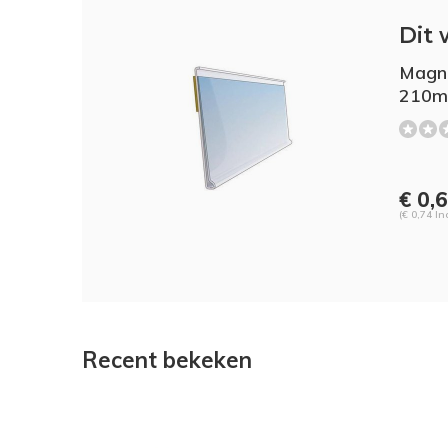
Dit 
Magne
210
€ 0,
(€ 0,74 In
Recent bekeken