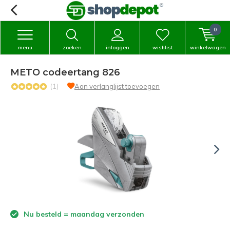
0
menu
zoeken
inloggen
wishlist
winkelwagen
METO codeertang 826
(1)
Aan verlanglijst toevoegen
Nu besteld = maandag verzonden