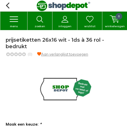
0
menu
zoeken
inloggen
wishlist
winkelwagen
prijsetiketten 26x16 wit - 1ds à 36 rol -
bedrukt
(0)
Aan verlanglijst toevoegen
Maak een keuze:
*