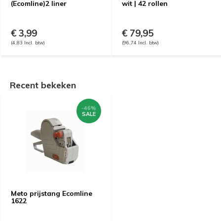
(Ecomline)2 liner
wit | 42 rollen
€ 3,99
€ 79,95
(4,83 Incl. btw)
(96,74 Incl. btw)
Recent bekeken
-46%
SALE
Meto prijstang Ecomline
1622