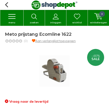
0
menu
zoeken
inloggen
wishlist
winkelwagen
Meto prijstang Ecomline 1622
(0)
Aan verlanglijst toevoegen
-46%
SALE
Vraag naar de levertijd