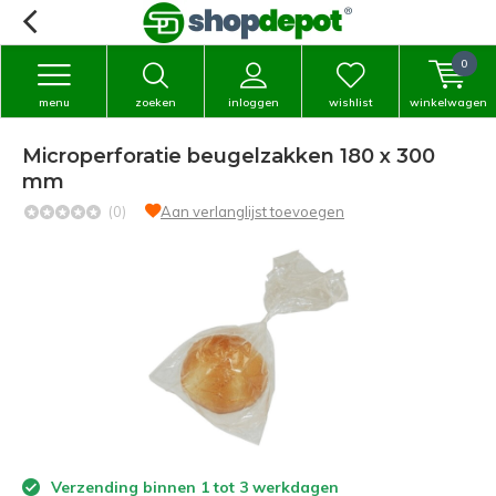
0
menu
zoeken
inloggen
wishlist
winkelwagen
Microperforatie beugelzakken 180 x 300
mm
(0)
Aan verlanglijst toevoegen
Verzending binnen 1 tot 3 werkdagen