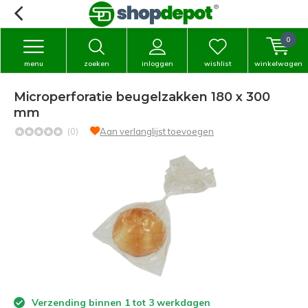
0
menu
zoeken
inloggen
wishlist
winkelwagen
Microperforatie beugelzakken 180 x 300
mm
(0)
Aan verlanglijst toevoegen
Verzending binnen 1 tot 3 werkdagen