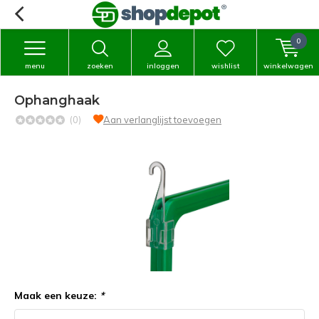
0
menu
zoeken
inloggen
wishlist
winkelwagen
Ophanghaak
(0)
Aan verlanglijst toevoegen
Maak een keuze:
*