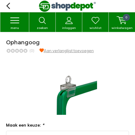
0
menu
zoeken
inloggen
wishlist
winkelwagen
Ophangoog
(0)
Aan verlanglijst toevoegen
Maak een keuze:
*