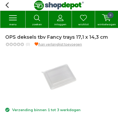
0
menu
zoeken
inloggen
wishlist
winkelwagen
OPS deksels tbv Fancy trays 17,1 x 14,3 cm
(0)
Aan verlanglijst toevoegen
Verzending binnen 1 tot 3 werkdagen