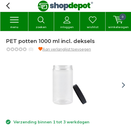
0
menu
zoeken
inloggen
wishlist
winkelwagen
PET potten 1000 ml incl. deksels
(0)
Aan verlanglijst toevoegen
Verzending binnen 1 tot 3 werkdagen