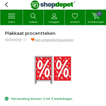
0
menu
zoeken
inloggen
wishlist
winkelwagen
Plakkaat procentteken
(0)
Aan verlanglijst toevoegen
Verzending binnen 1 tot 3 werkdagen