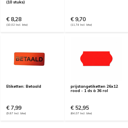
(10 stuks)
€ 8,28
€ 9,70
(10,02 Incl. btw)
(11,74 Incl. btw)
Etiketten: Betaald
prijstangetiketten 26x12
rood - 1 ds à 36 rol
€ 7,99
€ 52,95
(9,67 Incl. btw)
(64,07 Incl. btw)