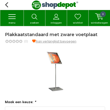
0
menu
zoeken
inloggen
wishlist
winkelwagen
Plakkaatstandaard met zware voetplaat
(0)
Aan verlanglijst toevoegen
Maak een keuze:
*