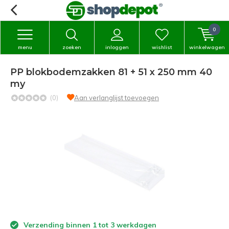
0
menu
zoeken
inloggen
wishlist
winkelwagen
PP blokbodemzakken 81 + 51 x 250 mm 40
my
(0)
Aan verlanglijst toevoegen
Verzending binnen 1 tot 3 werkdagen