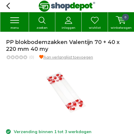
0
menu
zoeken
inloggen
wishlist
winkelwagen
PP blokbodemzakken Valentijn 70 + 40 x
220 mm 40 my
(0)
Aan verlanglijst toevoegen
Verzending binnen 1 tot 3 werkdagen