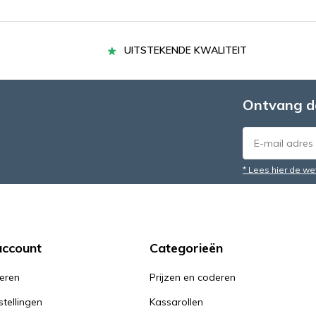
UITSTEKENDE KWALITEIT
Ontvang d
* Lees hier de we
account
Categorieën
reren
Prijzen en coderen
stellingen
Kassarollen