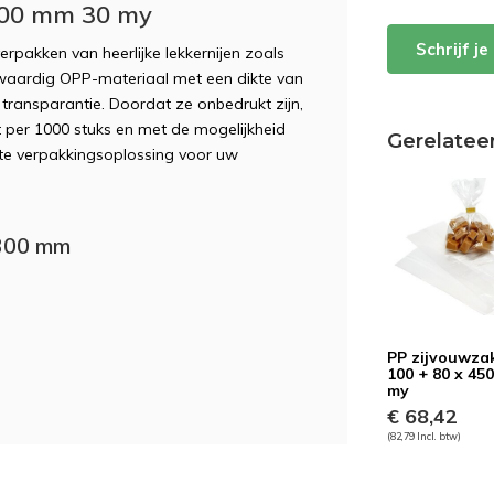
300 mm 30 my
Schrijf j
erpakken van heerlijke lekkernijen zoals
waardig OPP-materiaal met een dikte van
transparantie. Doordat ze onbedrukt zijn,
t per 1000 stuks en met de mogelijkheid
Gerelatee
te verpakkingsoplossing voor uw
 300 mm
PP zijvouwza
100 + 80 x 45
my
€ 68,42
(82,79 Incl. btw)