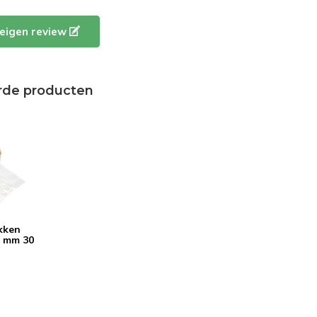
e eigen review
rde producten
kken
0 mm 30