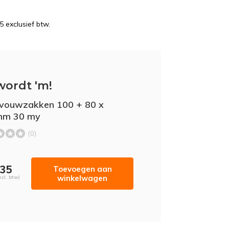
5 exclusief btw.
wordt 'm!
jvouwzakken 100 + 80 x
mm 30 my
(0)
,35
Toevoegen aan
winkelwagen
ncl. btw)