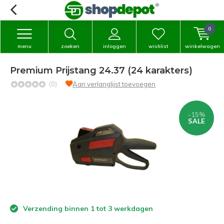
0
menu
zoeken
inloggen
wishlist
winkelwagen
Premium Prijstang 24.37 (24 karakters)
(0)
Aan verlanglijst toevoegen
-15%
SALE
Verzending binnen 1 tot 3 werkdagen