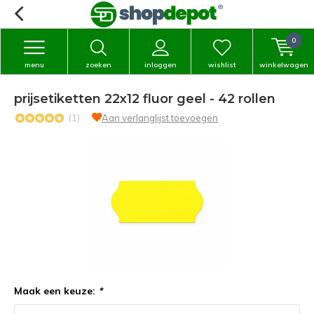
0
menu
zoeken
inloggen
wishlist
winkelwagen
prijsetiketten 22x12 fluor geel - 42 rollen
(1)
Aan verlanglijst toevoegen
Maak een keuze:
*