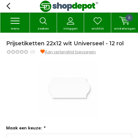
0
menu
zoeken
inloggen
wishlist
winkelwagen
Prijsetiketten 22x12 wit Universeel - 12 rol
(0)
Aan verlanglijst toevoegen
Maak een keuze:
*