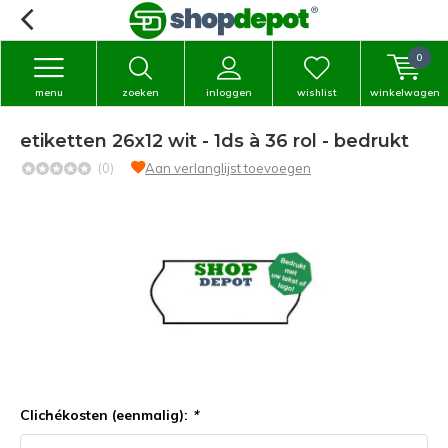
0
menu
zoeken
inloggen
wishlist
winkelwagen
etiketten 26x12 wit - 1ds à 36 rol - bedrukt
(0)
Aan verlanglijst toevoegen
Clichékosten (eenmalig):
*