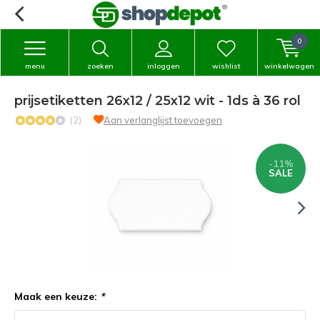
0
menu
zoeken
inloggen
wishlist
winkelwagen
prijsetiketten 26x12 / 25x12 wit - 1ds à 36 rol
(2)
Aan verlanglijst toevoegen
-11%
SALE
Maak een keuze:
*