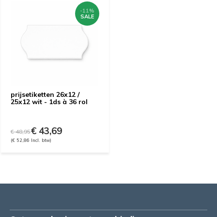
-11%
SALE
prijsetiketten 26x12 /
25x12 wit - 1ds à 36 rol
€ 43,69
€ 48,95
(€ 52,86 Incl. btw)