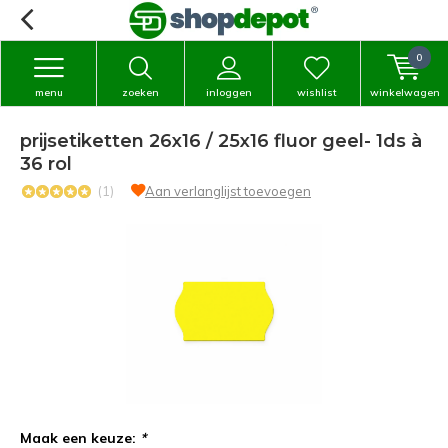
0
menu
zoeken
inloggen
wishlist
winkelwagen
prijsetiketten 26x16 / 25x16 fluor geel- 1ds à
36 rol
(1)
Aan verlanglijst toevoegen
Maak een keuze:
*