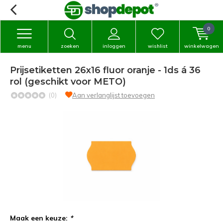
0
menu
zoeken
inloggen
wishlist
winkelwagen
Prijsetiketten 26x16 fluor oranje - 1ds á 36
rol (geschikt voor METO)
(0)
Aan verlanglijst toevoegen
Maak een keuze:
*