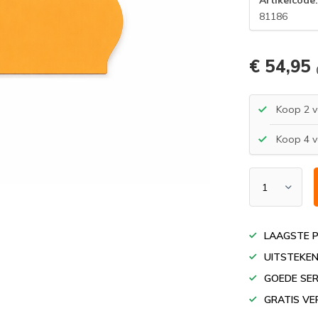
81186
€ 54,95
Koop 2 v
Koop 4 v
LAAGSTE P
UITSTEKEN
GOEDE SER
GRATIS VE