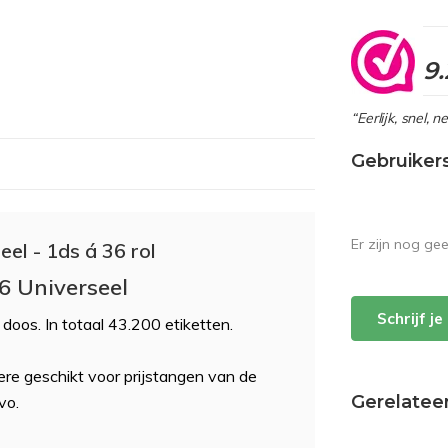
9.
“Eerlijk, snel, 
Gebruiker
Er zijn nog ge
el - 1ds á 36 rol
16 Universeel
Schrijf j
 doos. In totaal 43.200 etiketten.
re geschikt voor prijstangen van de
Gerelatee
vo.