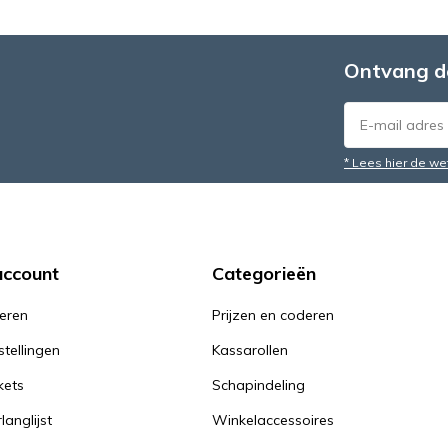
Ontvang d
* Lees hier de we
account
Categorieën
reren
Prijzen en coderen
stellingen
Kassarollen
kets
Schapindeling
langlijst
Winkelaccessoires