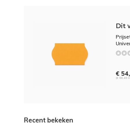
Dit 
Prijs
Univer
€ 54
(€ 66,49 I
Recent bekeken