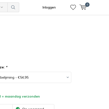
0
Inloggen
ze:
*
d = maandag verzonden
:
Op voorraad