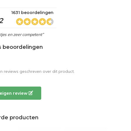
1631 beoordelingen
2
netjes en zeer competent”
s beoordelingen
en reviews geschreven over dit product.
e eigen review
rde producten