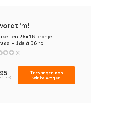
wordt 'm!
etiketten 26x16 oranje
seel - 1ds á 36 rol
(0)
,95
Toevoegen aan
winkelwagen
ncl. btw)